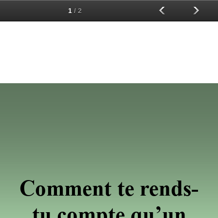
1
/
2
Comment te rends-
tu compte qu’un