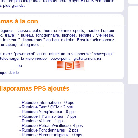
 lecture plus large avec toujours notre player HTML5 compatible
s plus grands.
mas à la con
tégories : fausses pubs, homme femme, sports, macho, humour
, travail / bureau, fonctionnaire, blondes, retraite / vieillesse,
ns le menu " diaporamas " en haut à droite. Ensuite sélectionnez
 un aperçu et regardez...
 avoir "powerpoint" ou au minimum la visioneuse "powerpoint"
télécharger la visionneuse " powerpoint " gratuitement ici :
ou
ique d'aide.
 diaporamas PPS ajoutés
- Rubrique informatique : 0 pps
- Rubrique Test / QCM : 2 pps
- Rubrique Attrap'mateur : 0 pps
- Rubrique PPS insolites : 7 pps
- Rubrique Voiture : 1 pps
- Rubrique Retraite/vieillesse: 4 pps
- Rubrique Fonctionnaires : 2 pps
- Rubrique Humour religieux : 0 pps