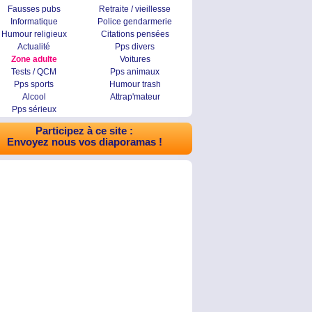
Fausses pubs
Retraite / vieillesse
Informatique
Police gendarmerie
Humour religieux
Citations pensées
Actualité
Pps divers
Zone adulte
Voitures
Tests / QCM
Pps animaux
Pps sports
Humour trash
Alcool
Attrap'mateur
Pps sérieux
Participez à ce site :
Envoyez nous vos diaporamas !