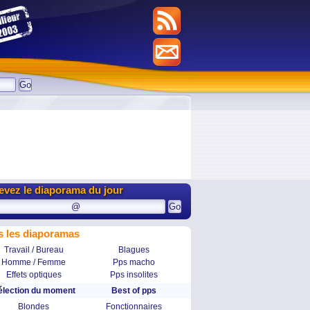
evez le diaporama du jour
s les diaporamas
Travail / Bureau
Blagues
Homme / Femme
Pps macho
Effets optiques
Pps insolites
élection du moment
Best of pps
Blondes
Fonctionnaires