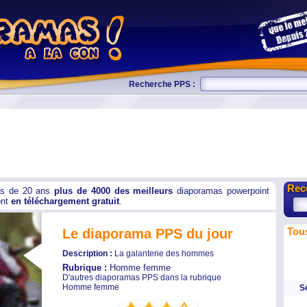
Recherche PPS :
Rec
us de 20 ans
plus de 4000 des meilleurs
diaporamas powerpoint
ont
en téléchargement gratuit
.
Le diaporama PPS du jour
Tou
Description :
La galanterie des hommes
Rubrique :
Homme femme
D'autres diaporamas PPS dans la rubrique
Homme femme
S