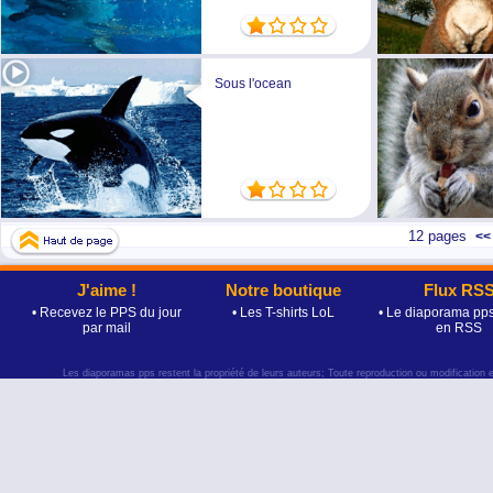
Sous l'ocean
12 pages
<<
J'aime !
Notre boutique
Flux RS
• Recevez le PPS du jour
• Les T-shirts LoL
• Le diaporama pps
par mail
en RSS
Les diaporamas pps restent la propriété de leurs auteurs; Toute reproduction ou modification 