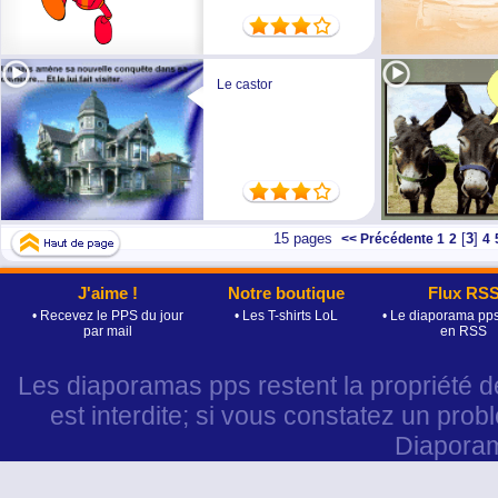
Le castor
15 pages
[
3
]
<< Précédente
1
2
4
J'aime !
Notre boutique
Flux RS
• Recevez le PPS du jour
• Les T-shirts LoL
• Le diaporama pps
par mail
en RSS
Les diaporamas pps restent la propriété d
est interdite; si vous constatez un prob
Diapora