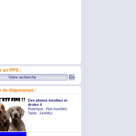
r un PPS :
 de diaporamas :
Des photos insolites et
droles 4
Rubrique :
Pps insolites
Taille : 2444Ko