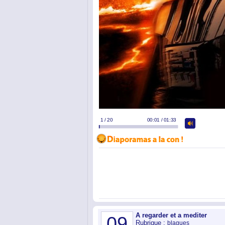
A regarder et a mediter
09
Rubrique :
blagues