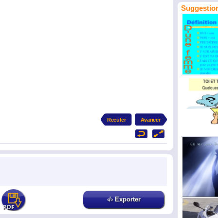
Suggestion
‹/› Exporter