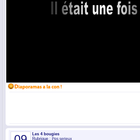
Les 4 bougies
09
Rubrique :
Pps serieux