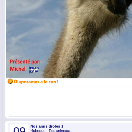
Nos amis droles 1
09
Rubrique :
Pps animaux