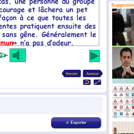
Suggestion
‹/› Exporter