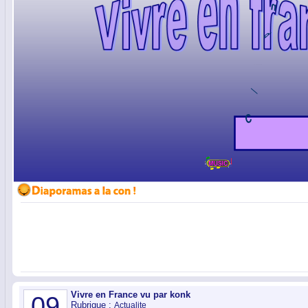
Vivre en France vu par konk
09
Rubrique :
Actualite