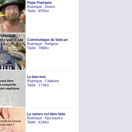
Papa Pourquoi
Rubrique :
Divers
Taille : 655Ko
Communique du Vatican
Rubrique :
Religion
Taille : 796Ko
Le bon mot
Rubrique :
Citations
Taille : 173Ko
La nature est bien faite
Rubrique :
Pps macho
Taille : 424Ko