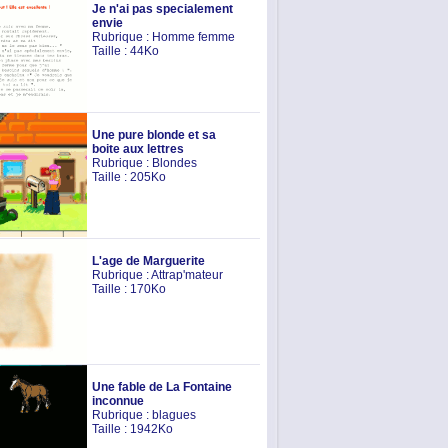
Je n'ai pas specialement
envie
Rubrique :
Homme femme
Taille : 44Ko
Une pure blonde et sa
boite aux lettres
Rubrique :
Blondes
Taille : 205Ko
L'age de Marguerite
Rubrique :
Attrap'mateur
Taille : 170Ko
Une fable de La Fontaine
inconnue
Rubrique :
blagues
Taille : 1942Ko