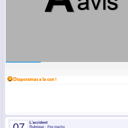
L'accident
07
Rubrique :
Pps macho