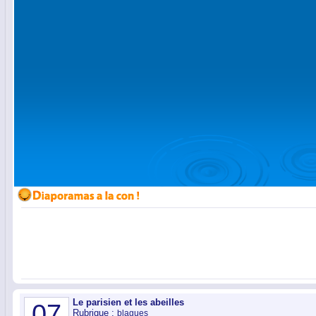
Le parisien et les abeilles
07
Rubrique :
blagues