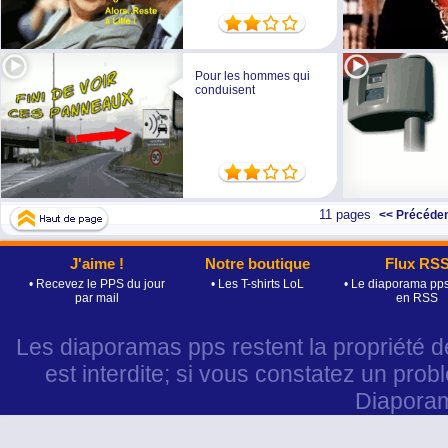
Pour les hommes qui
conduisent
11 pages
<< Précéde
J'aime !
Notre boutique
Flux RS
• Recevez le PPS du jour
• Les T-shirts LoL
• Le diaporama pps
par mail
en RSS
Les diaporamas pps restent la propriété d
est interdite; si vous constatez un prob
Diapora