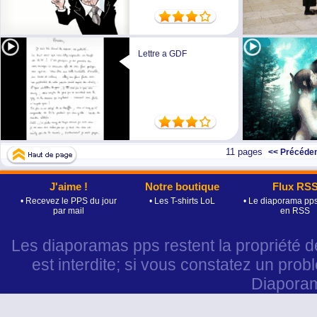
Lettre a GDF
11 pages
<< Précéde
J'aime !
Notre boutique
Flux RS
• Recevez le PPS du jour
• Les T-shirts LoL
• Le diaporama pps
par mail
en RSS
Les diaporamas pps restent la propriété d
est interdite; si vous constatez un prob
Diapora